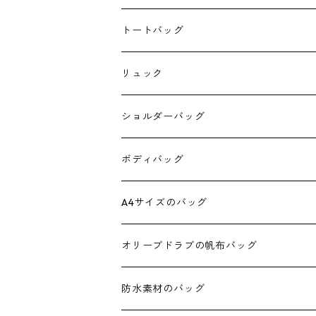
トートバッグ
A4サイズのトート
リュック
4 pockets tote
スクエアリュック
ショルダーバッグ
ダブルポケットミニトート
スクエアリュック390
6号帆布のショルダー
ボディバッグ
ダブルポケットミニ2wayトート
スクエアリュック 正方形
スクエア2wayショルダー
A4サイズのバッグ
ダブルポケットトート
正方形ミニショルダー
オリーブドラブの帆布バッグ
ダブルポケット2WAYトート
ショルダースクエア
防水素材のバッグ