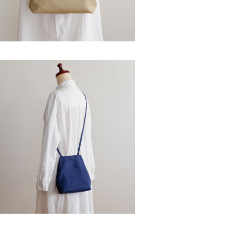
SOLD OUT
ランコポシェット タテ 紺 / 8号帆布
¥4,900