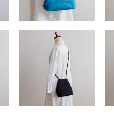
SOLD OUT
8号帆
ブランコポシェット タテ 黒 / 8号帆布
ブ
¥4,900