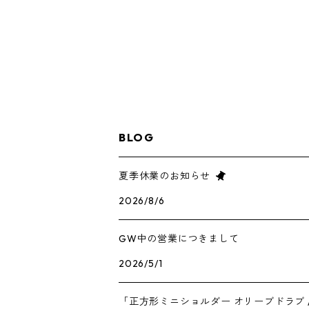
BIGトート01
Cubeトート
トートバッグ 01
トートバッグ 01 マチ15㎝
トートバッグ 02
BLOG
トートバッグ 01 マチ10㎝ スリムタイプ
6号帆布（ファスナー開閉）
セイタカノッポトート
夏季休業のお知らせ
2026/8/6
9号帆布
ポリエステル帆布（防水）素材のトート
GW中の営業につきまして
2026/5/1
「正方形ミニショルダー オリーブドラブ 