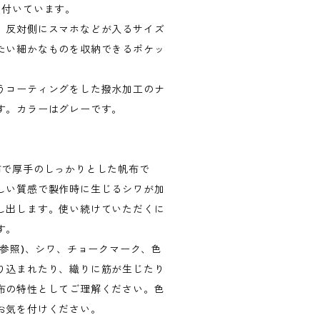
つ付いています。
、反対側にスマホなどが入るサイズ
たい細かなものを収納できるポケッ
うコーティングをした撥水加工のナ
す。カラーはグレーです。
布で厚手のしっかりとした帆布で
しい質感で製作時に生じるシワが加
し出します。使い続けていただくに
す。
目参照)、シワ、チョークマーク、色
り込まれたり、織りに筋が生じたり
布の特性としてご理解ください。色
お気を付けください。