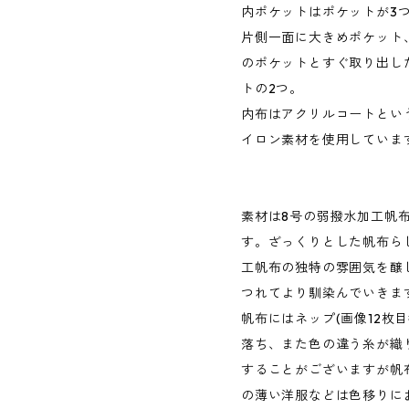
内ポケットはポケットが3
片側一面に大きめポケット
のポケットとすぐ取り出し
トの2つ。
内布はアクリルコートとい
イロン素材を使用していま
素材は8号の弱撥水加工帆
す。ざっくりとした帆布ら
工帆布の独特の雰囲気を醸
つれてより馴染んでいきま
帆布にはネップ(画像12枚
落ち、また色の違う糸が織
することがございますが帆
の薄い洋服などは色移りに