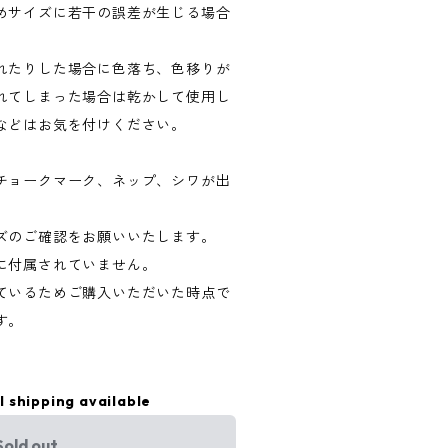
めサイズに若干の誤差が生じる場合
れたりした場合に色落ち、色移りが
れてしまった場合は乾かして使用し
などはお気を付けください。
。
チョークマーク、ネップ、シワが出
ズのご確認をお願いいたします。
に付属されていません。
ているためご購入いただいた時点で
す。
l shipping available
Sold out