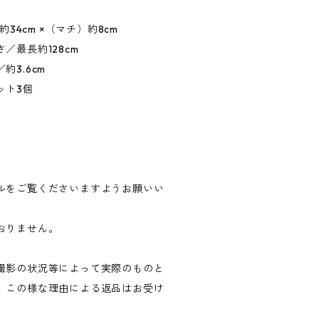
約34cm ×（マチ）約8cm
／最長約128cm
3.6cm
ット3個
ルをご覧くださいますようお願いい
おりません。
撮影の状況等によって実際のものと
。この様な理由による返品はお受け