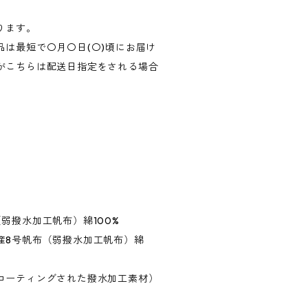
ります。
品は最短で〇月〇日(〇)頃にお届け
がこちらは配送日指定をされる場合
弱撥水加工帆布）綿100%
産8号帆布（弱撥水加工帆布）綿
コーティングされた撥水加工素材）