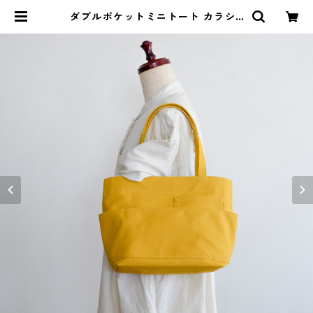
ダブルポケットミニトート カラシ /
8号帆布 | aoya bags | シンプルで
少し変わったかたちの帆布かばん