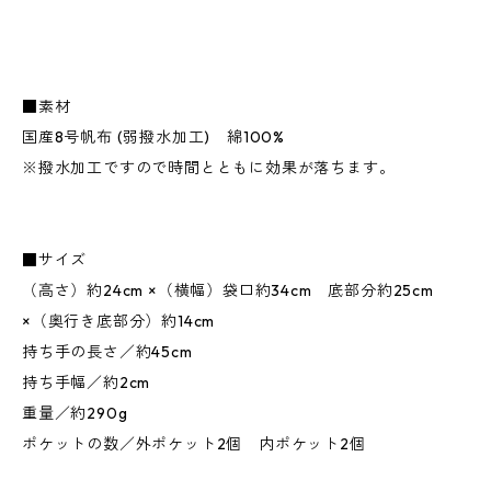
■素材
国産8号帆布 (弱撥水加工) 綿100%
※撥水加工ですので時間とともに効果が落ちます。
■サイズ
（高さ）約24cm ×（横幅）袋口約34cm 底部分約25cm
×（奥行き底部分）約14cm
持ち手の長さ／約45cm
持ち手幅／約2cm
重量／約290g
ポケットの数／外ポケット2個 内ポケット2個