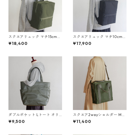
スクエアリュック マチ15cm
スクエアリュック マチ10cm
オリーブ / 6号帆布
黒 / 6号帆布
¥18,400
¥17,900
ダブルポケット Lトート オリ
スクエア2wayショルダー M
ーブドラブ / ポリエステル帆
オリーブドラブ / 9号帆布
¥9,500
¥11,400
布