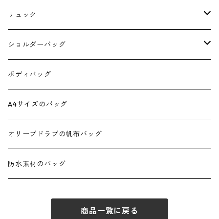
A4サイズのトート
リュック
4 pockets tote
スクエアリュック
ショルダーバッグ
ダブルポケットミニトート
スクエアリュック390
6号帆布のショルダー
ボディバッグ
ダブルポケットミニ2wayトート
スクエアリュック 正方形
スクエア2wayショルダー
A4サイズのバッグ
ダブルポケットトート
正方形ミニショルダー
オリーブドラブの帆布バッグ
ダブルポケット2WAYトート
ショルダースクエア
防水素材のバッグ
ダブルポケット Lトート
スクエアフラップショルダー
商品一覧に戻る