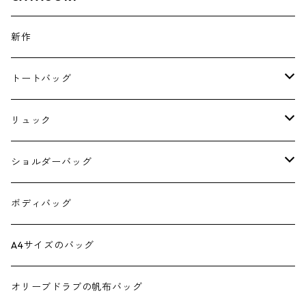
新作
トートバッグ
A4サイズのトート
リュック
4 pockets tote
スクエアリュック
ショルダーバッグ
ダブルポケットミニトート
スクエアリュック390
6号帆布のショルダー
ボディバッグ
ダブルポケットミニ2wayトート
スクエアリュック 正方形
スクエア2wayショルダー
A4サイズのバッグ
ダブルポケットトート
正方形ミニショルダー
オリーブドラブの帆布バッグ