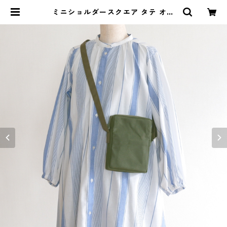
ミニショルダースクエア タテ オリ
ーブ / 9号帆布 | aoya bags | シン
プルで少し変わったかたちの帆布か
ばん