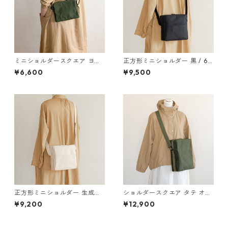
ミニショルダースクエア ヨコ
正方形ミニショルダー 黒 / 6
オリーブ / 9号帆布
号帆布
¥6,600
¥9,500
正方形ミニショルダー 生成り
ショルダースクエア タテ オリ
/ 4号帆布
ーブドラブ / 6号帆布
¥9,200
¥12,900