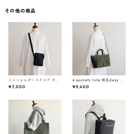
その他の商品
ミニショルダースクエア タテ
4 pockets tote 横長2way オ
黒 / 8号帆布
リーブドラブ / 10号帆布
¥7,000
¥9,400