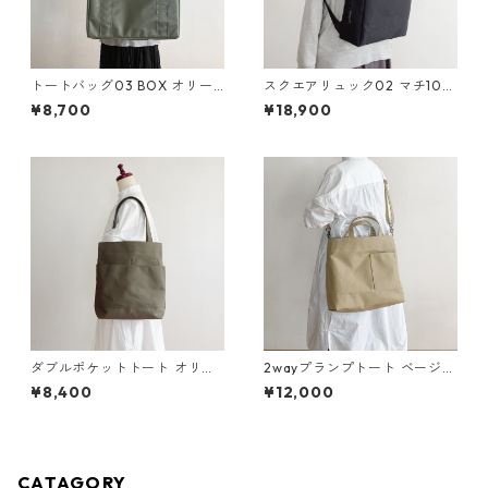
トートバッグ03 BOX オリー
スクエアリュック02 マチ10c
ブドラブ / ポリエステル帆布
m 黒 / 6号帆布
¥8,700
¥18,900
ダブルポケットトート オリー
2wayプランプトート ベージュ
ブ /8号帆布
/ 9号帆布
¥8,400
¥12,000
CATAGORY