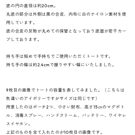
底の円の直径は約20cm。
丸底の部分は外側は黒の合皮、内布に白のナイロン素材を使
用しています。
底の合皮の反物が丸めての保管となっており底面が若干カー
ブしております。
持ち手は短めで手持ちでご使用いただくトートです。
持ち手の幅は約2.4cmで握りやすい幅にいたしました。
9枚目の画像でトートの容量を表してみました。（こちらは
色違いのアイボリーですがサイズは同じです）
用意したのはポーチ2つ、小さい財布、高さ15㎝のマグボト
ル、消毒スプレー、ハンドクリーム、バッテリー、ワイヤレ
スイヤホン。
上記のものを全て入れたのが10枚目の画像です。