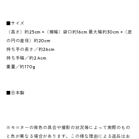
■サイズ
（高さ）約25cm ×（横幅）袋口約16cm 最大幅約30cm ×（底
の円の直径）約20cm
持ち手の長さ／約26cm
持ち手幅／約2.4cm
重量／約170g
■日本製
※モニターの発色の具合や撮影の状況等によって実際のもの
と色が異なる場合があります。この様な理由による返品はお