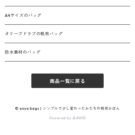
ダブルポケットミニ2wayトート
スクエアリュック 正方形
スクエア2wayショルダー
A4サイズのバッグ
ダブルポケットトート
正方形ミニショルダー
オリーブドラブの帆布バッグ
ダブルポケット2WAYトート
ショルダースクエア
防水素材のバッグ
ダブルポケット Lトート
スクエアフラップショルダー
商品一覧に戻る
トートバッグ03 BOX
ミニショルダースクエア
プランプトート
ブランコポシェット
© aoya bags | シンプルで少し変わったかたちの帆布かばん
Powered by
丸底プランプトート
タテナガショルダー