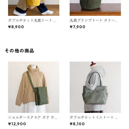
ダブルポケット丸底トート カ
丸底プランプトート オリーブ
ラシ / 8号帆布
ドラブ / 10号パラフィン帆布
¥8,900
¥7,900
その他の商品
ショルダースクエア タテ オリ
ダブルポケットミニトート オ
ーブドラブ / 6号帆布
リーブドラブ / ポリエステル
¥12,900
¥8,100
帆布