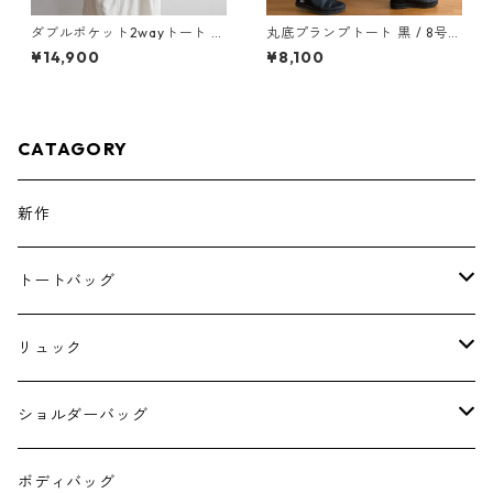
ダブルポケット2wayトート ダ
丸底プランプトート 黒 / 8号帆
ークグレー / 8号帆布
布
¥14,900
¥8,100
CATAGORY
新作
トートバッグ
A4サイズのトート
リュック
4 pockets tote
スクエアリュック
ショルダーバッグ
ダブルポケットミニトート
スクエアリュック390
6号帆布のショルダー
ボディバッグ