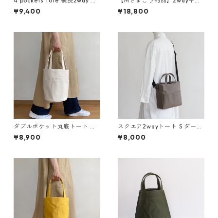
4 pockets tote 横長2way オ
【Mさまご予約品】2wayキャ
リーブドラブ / ポリエステル
ンプトート L オリーブドラブ /
¥9,400
¥18,800
帆布
6号帆布
ダブルポケット丸底トート 生
スクエア2wayトート S ダーク
成り / 9号帆布
グレー / 8号帆布
¥8,900
¥8,000