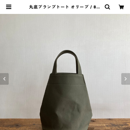
丸底プランプトート オリーブ / 8号
帆布 | aoya bags | シンプルで少し
変わったかたちの帆布かばん