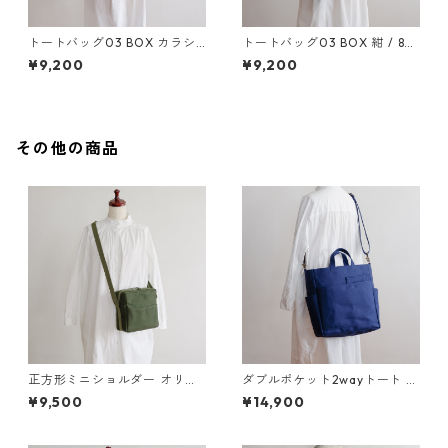
トートバッグ03 BOX カラシ /
トートバッグ03 BOX 紺 / 8号
8号帆布
帆布
¥9,200
¥9,200
その他の商品
正方形ミニショルダー オリー
ダブルポケット2wayトート 紺
ブドラブ / 6号帆布
/ 8号帆布
¥9,500
¥14,900