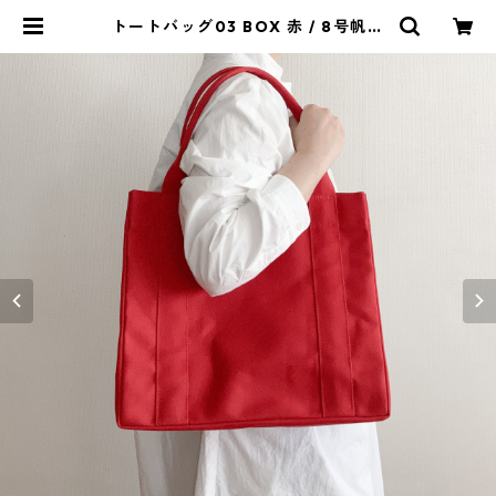
トートバッグ03 BOX 赤 / 8号帆布
| aoya bags | シンプルで少し変わ
ったかたちの帆布かばん