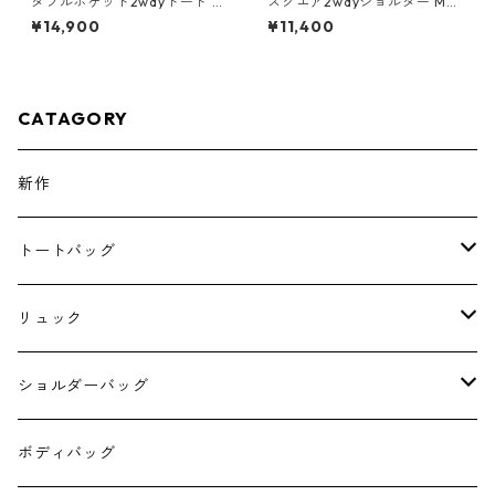
ダブルポケット2wayトート カ
スクエア2wayショルダー M
ラシ / 8号帆布
オリーブドラブ / 9号帆布
¥14,900
¥11,400
CATAGORY
新作
トートバッグ
A4サイズのトート
リュック
4 pockets tote
スクエアリュック
ショルダーバッグ
ダブルポケットミニトート
スクエアリュック390
6号帆布のショルダー
ボディバッグ