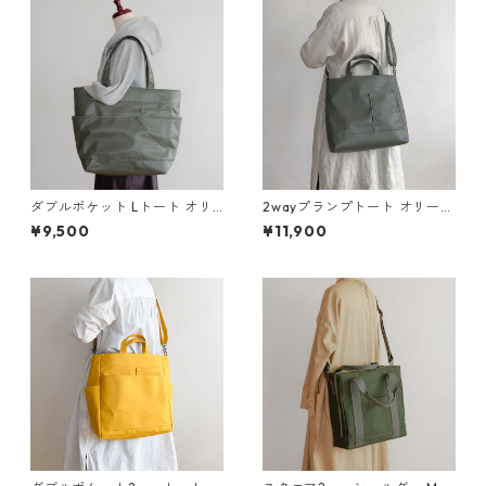
ダブルポケット Lトート オリ
2wayプランプトート オリーブ
ーブドラブ / ポリエステル帆
ドラブ / ポリエステル帆布
¥9,500
¥11,900
布