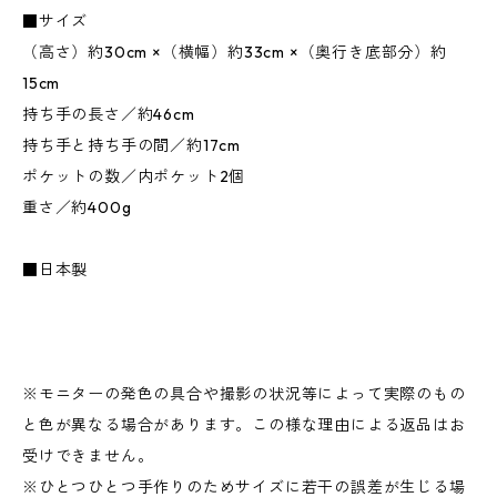
■サイズ
（高さ）約30cm ×（横幅）約33cm ×（奥行き底部分）約
15cm
持ち手の長さ／約46cm
持ち手と持ち手の間／約17cm
ポケットの数／内ポケット2個
重さ／約400g
■日本製
※モニターの発色の具合や撮影の状況等によって実際のもの
と色が異なる場合があります。この様な理由による返品はお
受けできません。
※ひとつひとつ手作りのためサイズに若干の誤差が生じる場