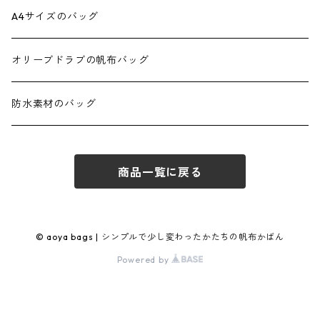
ダブルポケットミニ2wayトート
スクエアリュック 正方形
スクエア2wayショルダー
A4サイズのバッグ
ダブルポケットトート
正方形ミニショルダー
オリーブドラブの帆布バッグ
ダブルポケット2WAYトート
ショルダースクエア
防水素材のバッグ
ダブルポケット Lトート
スクエアフラップショルダー
商品一覧に戻る
トートバッグ03 BOX
ミニショルダースクエア
プランプトート
ブランコポシェット
© aoya bags | シンプルで少し変わったかたちの帆布かばん
Powered by
丸底プランプトート
タテナガショルダー