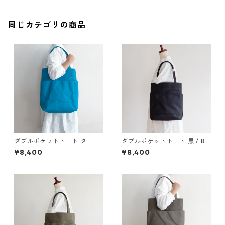
同じカテゴリの商品
ダブルポケットトート ターコ
ダブルポケットトート 黒 / 8号
イズ / 8号帆布
帆布
¥8,400
¥8,400