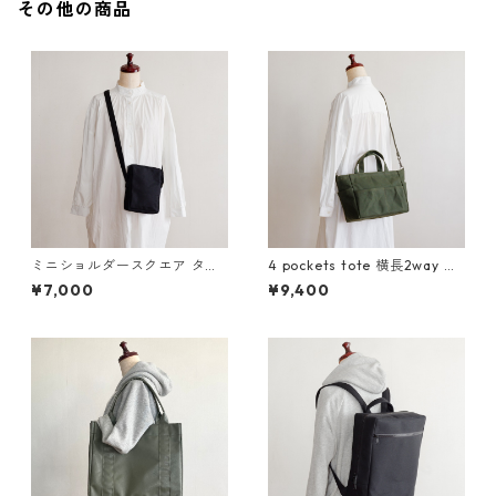
その他の商品
ミニショルダースクエア タテ
4 pockets tote 横長2way オ
黒 / 8号帆布
リーブドラブ / 10号帆布
¥7,000
¥9,400