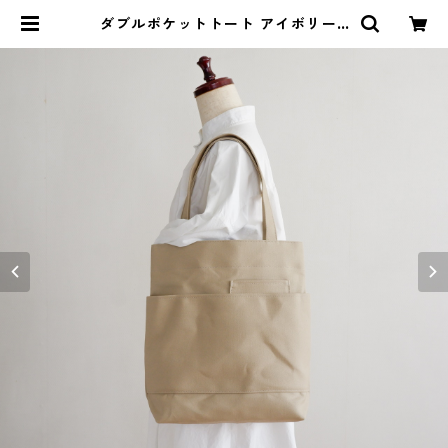
ダブルポケットトート アイボリー /
8号帆布 | aoya bags | シンプルで
少し変わったかたちの帆布かばん