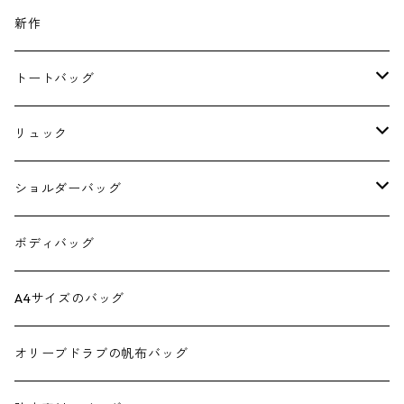
新作
トートバッグ
A4サイズのトート
リュック
4 pockets tote
スクエアリュック
ショルダーバッグ
ダブルポケットミニトート
スクエアリュック390
6号帆布のショルダー
ボディバッグ
ダブルポケットミニ2wayトート
スクエアリュック 正方形
スクエア2wayショルダー
A4サイズのバッグ
ダブルポケットトート
正方形ミニショルダー
オリーブドラブの帆布バッグ