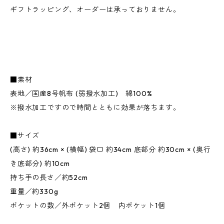
ギフトラッピング、オーダーは承っておりません。
■素材
表地／国産8号帆布 (弱撥水加工) 綿100%
※撥水加工ですので時間とともに効果が落ちます。
■サイズ
(高さ) 約36cm × (横幅) 袋口 約34cm 底部分 約30cm × (奥行
き底部分) 約10cm
持ち手の長さ／約52cm
重量／約330g
ポケットの数／外ポケット2個 内ポケット1個