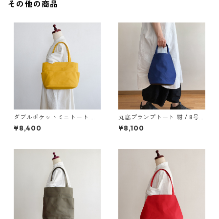
その他の商品
ダブルポケットミニトート カ
丸底プランプトート 紺 / 8号帆
ラシ / 8号帆布
布
¥8,400
¥8,100