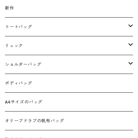
新作
トートバッグ
A4サイズのトート
リュック
4 pockets tote
スクエアリュック
ショルダーバッグ
ダブルポケットミニトート
スクエアリュック390
6号帆布のショルダー
ボディバッグ
ダブルポケットミニ2wayトート
スクエアリュック 正方形
スクエア2wayショルダー
A4サイズのバッグ
ダブルポケットトート
正方形ミニショルダー
オリーブドラブの帆布バッグ