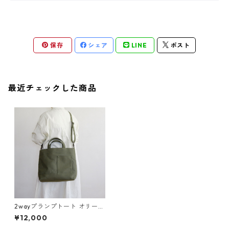
保存
シェア
LINE
ポスト
最近チェックした商品
2wayプランプトート オリーブ
/ 8号帆布
¥12,000