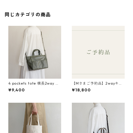
同じカテゴリの商品
4 pockets tote 横長2way オ
【Mさまご予約品】2wayキャ
リーブドラブ / ポリエステル
ンプトート L オリーブドラブ /
¥9,400
¥18,800
帆布
6号帆布