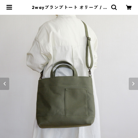
2wayプランプトート オリーブ / 8
号帆布 | aoya bags | シンプルで少
し変わったかたちの帆布かばん