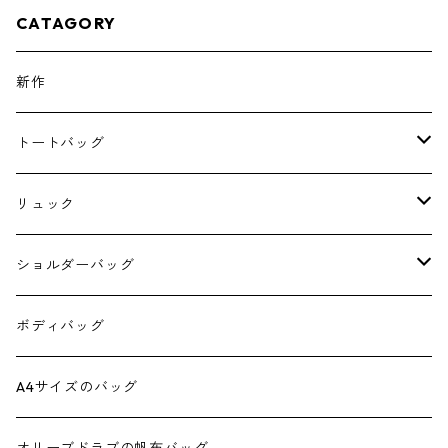
CATAGORY
新作
トートバッグ
A4サイズのトート
リュック
4 pockets tote
スクエアリュック
ショルダーバッグ
ダブルポケットミニトート
スクエアリュック390
6号帆布のショルダー
ボディバッグ
ダブルポケットミニ2wayトート
スクエアリュック 正方形
スクエア2wayショルダー
A4サイズのバッグ
ダブルポケットトート
正方形ミニショルダー