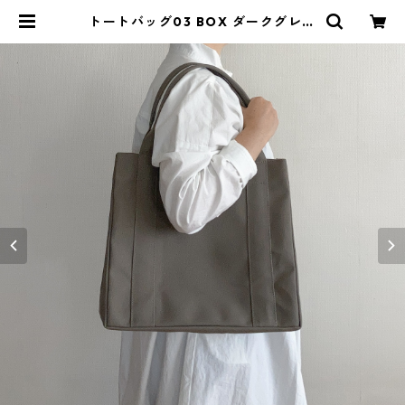
トートバッグ03 BOX ダークグレー
/ 8号帆布 | aoya bags | シンプル
で少し変わったかたちの帆布かばん