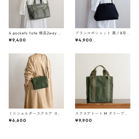
4 pockets tote 横長2way オ
ブランコポシェット 黒 / 8号帆
リーブドラブ / ポリエステル
布
¥9,400
¥4,900
帆布
ミニショルダースクエア ヨコ
スクエアトート M オリーブド
オリーブ / 9号帆布
ラブ / 9号帆布
¥6,600
¥9,900