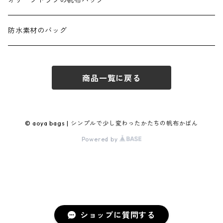
オリーブドラブの帆布バッグ
ダブルポケット2WAYトート
ショルダースクエア
防水素材のバッグ
ダブルポケット Lトート
スクエアフラップショルダー
商品一覧に戻る
トートバッグ03 BOX
ミニショルダースクエア
プランプトート
ブランコポシェット
© aoya bags | シンプルで少し変わったかたちの帆布かばん
Powered by
丸底プランプトート
タテナガショルダー
2wayプランプトート
キャンプトート
ショップに質問する