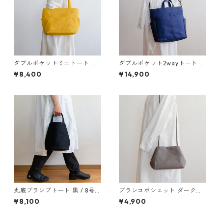
ダブルポケットミニトート カ
ダブルポケット2wayトート 紺
ラシ / 8号帆布
/ 8号帆布
¥8,400
¥14,900
丸底プランプトート 黒 / 8号帆
ブランコポシェット ダークグ
布
レー / 8号帆布
¥8,100
¥4,900