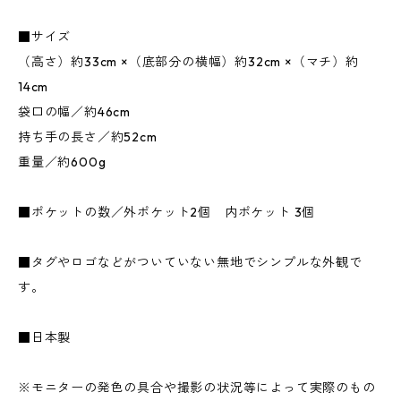
■サイズ
（高さ）約33cm ×（底部分の横幅）約32cm ×（マチ）約
14cm
袋口の幅／約46cm
持ち手の長さ／約52cm
重量／約600g
■ポケットの数／外ポケット2個 内ポケット 3個
■タグやロゴなどがついていない無地でシンプルな外観で
す。
■日本製
※モニターの発色の具合や撮影の状況等によって実際のもの