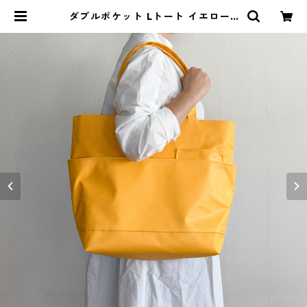
ダブルポケット Lトート イエロー /
ポリエステル帆布 | aoya bags | シ
ンプルで少し変わったかたちの帆布
かばん