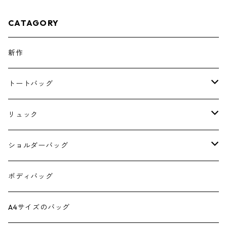
CATAGORY
新作
トートバッグ
A4サイズのトート
リュック
4 pockets tote
スクエアリュック
ショルダーバッグ
ダブルポケットミニトート
スクエアリュック390
6号帆布のショルダー
ボディバッグ
ダブルポケットミニ2wayトート
スクエアリュック 正方形
スクエア2wayショルダー
A4サイズのバッグ