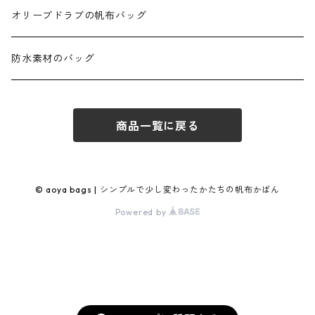
ダブルポケットトート
正方形ミニショルダー
オリーブドラブの帆布バッグ
ダブルポケット2WAYトート
ショルダースクエア
防水素材のバッグ
ダブルポケット Lトート
スクエアフラップショルダー
商品一覧に戻る
トートバッグ03 BOX
ミニショルダースクエア
プランプトート
ブランコポシェット
© aoya bags | シンプルで少し変わったかたちの帆布かばん
Powered by
丸底プランプトート
タテナガショルダー
2wayプランプトート