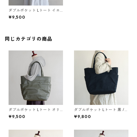
ダブルポケット Lトート イエ
ロー / ポリエステル帆布
¥9,500
同じカテゴリの商品
ダブルポケット Lトート オリ
ダブルポケット Lトート 黒 / 9
ーブドラブ / ポリエステル帆
号帆布
¥9,500
¥9,800
布