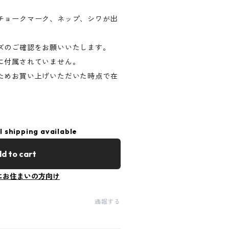
。
チョークマーク、ネップ、シワが出
ズのご確認をお願いいたします。
に付属されていません。
ためお買い上げいただいた時点で在
。
l shipping available
d to cart
にお住まいの方向け
通報する