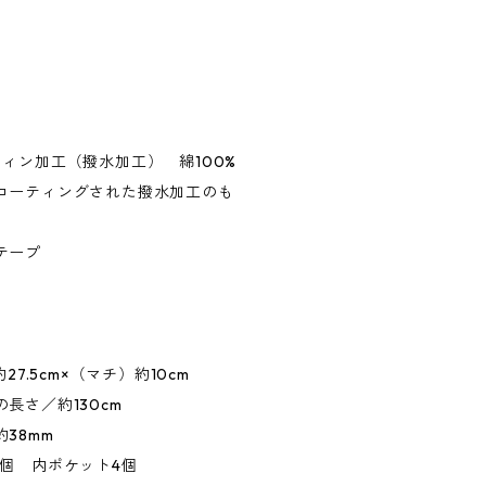
ィン加工（撥水加工） 綿100%
コーティングされた撥水加工のも
テープ
27.5cm×（マチ）約10cm
長さ／約130cm
38mm
個 内ポケット4個