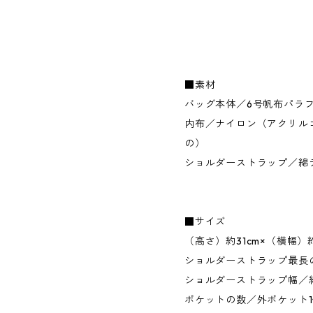
■素材
バッグ本体／6号帆布パラフ
内布／ナイロン（アクリル
の）
ショルダーストラップ／綿
■サイズ
（高さ）約31cm×（横幅）約
ショルダーストラップ最長の
ショルダーストラップ幅／約
ポケットの数／外ポケット1