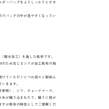
ルダーバッグをよりしっかりとさせ
のでバッグの中が見やすくなってい
工（撥水加工）を施した帆布です。
材のため生じるシワが加工帆布の独
。
続けていただくにつれ段々と馴染ん
ていきます。
枚目参照）、シワ、チョークマーク、
う糸が織り込まれたり、織りに筋が
ますが帆布の特性としてご理解くだ