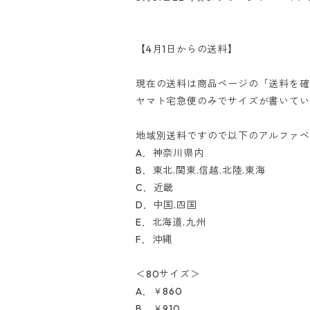
【4月1日からの送料】
現在の送料は商品ページの「送料を確
ヤマト宅急便のみでサイズが書いてい
地域別送料ですので以下のアルファベ
A．神奈川県内
B．東北.関東.信越.北陸.東海
C．近畿
D．中国.四国
E．北海道.九州
F．沖縄
＜80サイズ＞
A．￥860
B．￥910